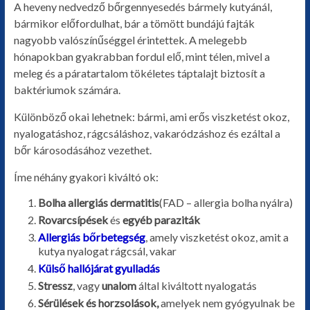
A heveny nedvedző bőrgennyesedés bármely kutyánál,
egyéb
bármikor előfordulhat, bár a tömött bundájú fajták
nagyobb valószínűséggel érintettek. A melegebb
hónapokban gyakrabban fordul elő, mint télen, mivel a
meleg és a páratartalom tökéletes táptalajt biztosít a
baktériumok számára.
Különböző okai lehetnek: bármi, ami erős viszketést okoz,
nyalogatáshoz, rágcsáláshoz, vakaródzáshoz és ezáltal a
bőr károsodásához vezethet.
Íme néhány gyakori kiváltó ok:
Bolha allergiás dermatitis
(FAD – allergia bolha nyálra)
Rovarcsípések
és
egyéb paraziták
Allergiás bőrbetegség
, amely viszketést okoz, amit a
kutya nyalogat rágcsál, vakar
Külső hallójárat gyulladás
Stressz
, vagy
unalom
által kiváltott nyalogatás
Sérülések és horzsolások,
amelyek nem gyógyulnak be