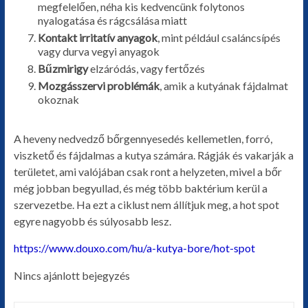
megfelelően, néha kis kedvencünk folytonos
nyalogatása és rágcsálása miatt
Kontakt irritatív anyagok
, mint például csaláncsípés
vagy durva vegyi anyagok
Bűzmirigy
elzáródás, vagy fertőzés
Mozgásszervi problémák
, amik a kutyának fájdalmat
okoznak
A heveny nedvedző bőrgennyesedés kellemetlen, forró,
viszkető és fájdalmas a kutya számára. Rágják és vakarják a
területet, ami valójában csak ront a helyzeten, mivel a bőr
még jobban begyullad, és még több baktérium kerül a
szervezetbe. Ha ezt a ciklust nem állítjuk meg, a hot spot
egyre nagyobb és súlyosabb lesz.
https://www.douxo.com/hu/a-kutya-bore/hot-spot
Nincs ajánlott bejegyzés