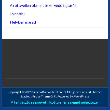
A rottweilerről, mint őrző-védő fajtáról
Jó hobbi
Helyben marad
Copyright © 2026
Sirocco Rottweiler Kennel
All rights reserved.Theme:
Spacious Pro
by ThemeGrill. Powered by:
WordPress
A tenyésztő szemével
Rottweiler a német nehéztüzér