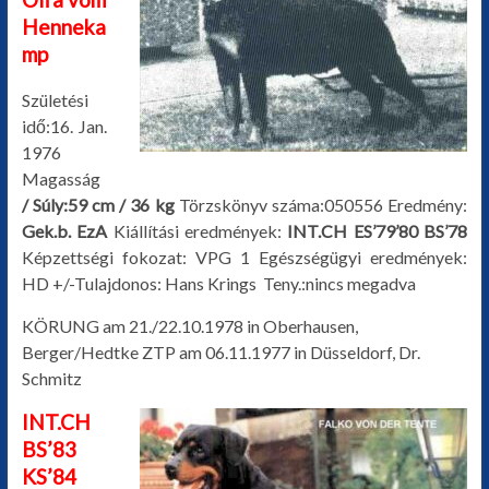
Henneka
mp
Születési
idő:16. Jan.
1976
Magasság
/ Súly:59 cm / 36 kg
Törzskönyv száma:050556 Eredmény:
Gek.b. EzA
Kiállítási eredmények:
INT.CH ES’79’80 BS’78
Képzettségi fokozat: VPG 1 Egészségügyi eredmények:
HD +/-Tulajdonos: Hans Krings Teny.:nincs megadva
KÖRUNG am 21./22.10.1978 in Oberhausen,
Berger/Hedtke ZTP am 06.11.1977 in Düsseldorf, Dr.
Schmitz
INT.CH
BS’83
KS’84