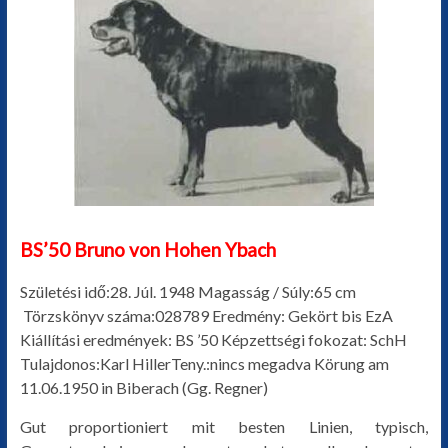
BS’50 Bruno von Hohen Ybach
Születési idő:28. Júl. 1948 Magasság / Súly:65 cm
Törzskönyv száma:028789 Eredmény: Gekört bis EzA
Kiállítási eredmények: BS ’50 Képzettségi fokozat: SchH
Tulajdonos:Karl HillerTeny.:nincs megadva Körung am
11.06.1950 in Biberach (Gg. Regner)
Gut proportioniert mit besten Linien, typisch,