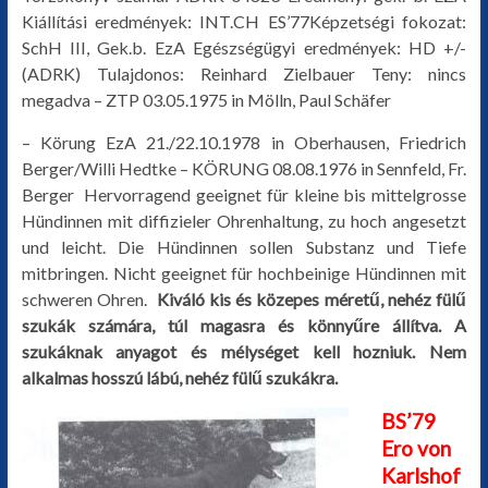
Kiállítási eredmények: INT.CH ES’77Képzetségi fokozat:
SchH III, Gek.b. EzA Egészségügyi eredmények: HD +/-
(ADRK) Tulajdonos: Reinhard Zielbauer Teny: nincs
megadva – ZTP 03.05.1975 in Mölln, Paul Schäfer
– Körung EzA 21./22.10.1978 in Oberhausen, Friedrich
Berger/Willi Hedtke – KÖRUNG 08.08.1976 in Sennfeld, Fr.
Berger Hervorragend geeignet für kleine bis mittelgrosse
Hündinnen mit diffizieler Ohrenhaltung, zu hoch angesetzt
und leicht. Die Hündinnen sollen Substanz und Tiefe
mitbringen. Nicht geeignet für hochbeinige Hündinnen mit
schweren Ohren.
Kiváló kis és közepes méretű, nehéz fülű
szukák számára, túl magasra és könnyűre állítva. A
szukáknak anyagot és mélységet kell hozniuk. Nem
alkalmas hosszú lábú, nehéz fülű szukákra.
BS’79
Ero von
Karlshof