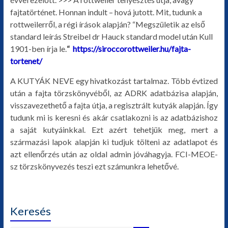
fajtatörténet. Honnan indult – hová jutott. Mit, tudunk a
rottweilerről, a régi írások alapján? “Megszületik az első
standard leírás Streibel dr Hauck standard model után Kull
1901-ben írja le.
“
https://siroccorottweiler.hu/fajta-
tortenet/
A KUTYÁK NEVE egy hivatkozást tartalmaz. Több évtized
után a fajta törzskönyvéből, az ADRK adatbázisa alapján,
visszavezethető a fajta útja, a regisztrált kutyák alapján. Így
tudunk mi is keresni és akár csatlakozni is az adatbázishoz
a saját kutyáinkkal. Ezt azért tehetjük meg, mert a
származási lapok alapján ki tudjuk tölteni az adatlapot és
azt ellenőrzés után az oldal admin jóváhagyja. FCI-MEOE-
sz törzskönyvezés teszi ezt számunkra lehetővé.
Keresés