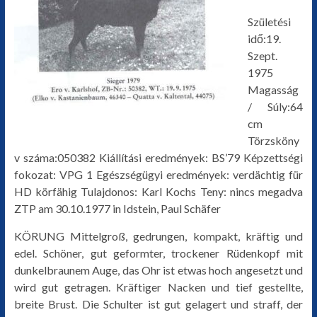
Születési
idő:19.
Szept.
1975
Magasság
/ Súly:64
cm
Törzsköny
v száma:050382 Kiállítási eredmények: BS’79 Képzettségi
fokozat: VPG 1 Egészségügyi eredmények: verdächtig für
HD körfähig Tulajdonos: Karl Kochs Teny: nincs megadva
ZTP am 30.10.1977 in Idstein, Paul Schäfer
KÖRUNG Mittelgroß, gedrungen, kompakt, kräftig und
edel. Schöner, gut geformter, trockener Rüdenkopf mit
dunkelbraunem Auge, das Ohr ist etwas hoch angesetzt und
wird gut getragen. Kräftiger Nacken und tief gestellte,
breite Brust. Die Schulter ist gut gelagert und straff, der