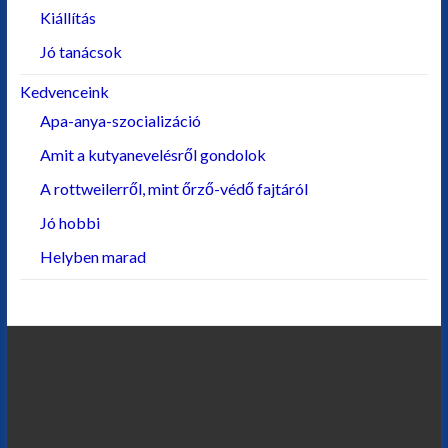
Kiállítás
Jó tanácsok
Kedvenceink
Apa-anya-szocializáció
Amit a kutyanevelésről gondolok
A rottweilerről, mint őrző-védő fajtáról
Jó hobbi
Helyben marad