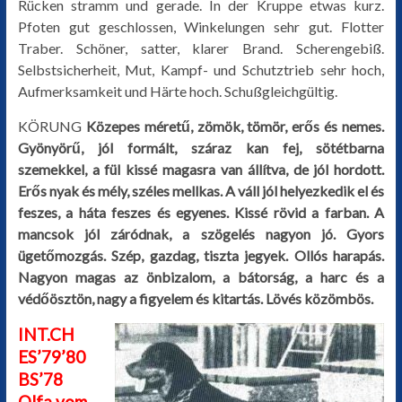
Rücken stramm und gerade. In der Kruppe etwas kurz.
Pfoten gut geschlossen, Winkelungen sehr gut. Flotter
Traber. Schöner, satter, klarer Brand. Scherengebiß.
Selbstsicherheit, Mut, Kampf- und Schutztrieb sehr hoch,
Aufmerksamkeit und Härte hoch. Schußgleichgültig.
KÖRUNG
Közepes méretű, zömök, tömör, erős és nemes.
Gyönyörű, jól formált, száraz kan fej, sötétbarna
szemekkel, a fül kissé magasra van állítva, de jól hordott.
Erős nyak és mély, széles mellkas. A váll jól helyezkedik el és
feszes, a háta feszes és egyenes. Kissé rövid a farban. A
mancsok jól záródnak, a szögelés nagyon jó. Gyors
ügetőmozgás. Szép, gazdag, tiszta jegyek. Ollós harapás.
Nagyon magas az önbizalom, a bátorság, a harc és a
védőösztön, nagy a figyelem és kitartás. Lövés közömbös.
INT.CH
ES’79’80
BS’78
Olfa vom