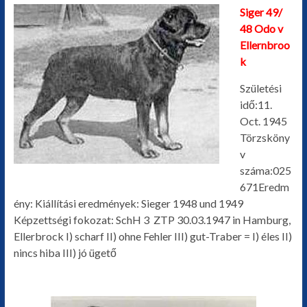
Siger 49/
egyéb
48 Odo v
Ellernbroo
k
Születési
idő:11.
Oct. 1945
Törzsköny
v
száma:025
671Eredm
ény: Kiállítási eredmények: Sieger 1948 und 1949
Képzettségi fokozat: SchH 3 ZTP 30.03.1947 in Hamburg,
Ellerbrock I) scharf II) ohne Fehler III) gut-Traber = I) éles II)
nincs hiba III) jó ügető