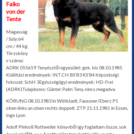
Falko
von der
Tente
Magasság
/ Súly:64
cm / 44 kg
Törzsköny
v száma:
ADRK 055659 Tenyésztői egyesület: gek. bis 08.10.1985
Kiállítási eredmények: INT.CH BS’83 KS’84 Képzetségi
fokozat: SchH 3Egészségügyi eredmények: HD-Frei
(ADRK)Tulajdonos: Günter Palm Teny. nincs megadva
KÖRUNG 08.10.1983 in Wöllstadt, Faussner/Eberz P1
oben links un oben rechts doppelt ZTP 21.11.1981 in Essen,
Inge Lyon
Adolf Pinkoß Rottweiler könyvből így foglaltam össze, sok
évvel ezelőtt. >>> A rottweiler tenyésztés útja, avagy