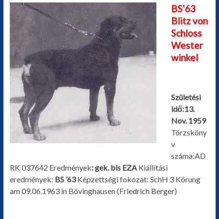
BS’63
Blitz von
Schloss
Wester
winkel
Születési
idő:13.
Nov. 1959
Törzsköny
v
száma:AD
RK 037642 Eredmények
: gek. bis EZA
Kiállítási
eredmények:
BS ’63
Képzettségi fokozat: SchH 3 Körung
am 09.06.1963 in Bövinghausen (Friedrich Berger)