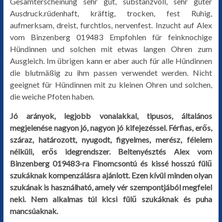
Gesamterscheinung sehr gut, substanzvoll, sehr guter
Ausdruck.rüdenhaft, kräftig, trocken, fest Ruhig,
aufmerksam, dreist, furchtlos, nervenfest. Inzucht auf Alex
vom Binzenberg 019483 Empfohlen für feinknochige
Hündinnen und solchen mit etwas langen Ohren zum
Ausgleich. Im übrigen kann er aber auch für alle Hündinnen
die blutmäßig zu ihm passen verwendet werden. Nicht
geeignet für Hündinnen mit zu kleinen Ohren und solchen,
die weiche Pfoten haben.
Jó arányok, legjobb vonalakkal, tipusos, általános
megjelenése nagyon jó, nagyon jó kifejezéssel. Férfias, erős,
száraz, határozott, nyugodt, figyelmes, merész, félelem
nélküli, erős idegrendszer. Beltenyésztés Alex vom
Binzenberg 019483-ra Finomcsontú és kissé hosszú fülű
szukáknak kompenzálásra ajánlott. Ezen kívül minden olyan
szukának is használható, amely vér szempontjából megfelel
neki. Nem alkalmas túl kicsi fülű szukáknak és puha
mancsúaknak.