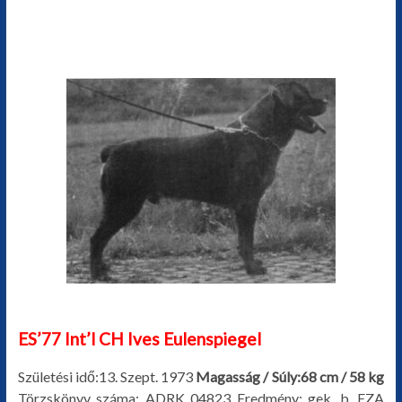
ES’77 Int’l CH Ives Eulenspiegel
Születési idő:13. Szept. 1973
Magasság / Súly:68 cm / 58 kg
Törzskönyv száma: ADRK 04823 Eredmény: gek. b. EZA