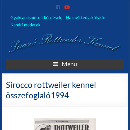
Gyakran ismételt kérdések
Hazavitted a kölyköt
Kanári madarak
Sirocco
Menu
Rottweiler
Kennel
Sirocco rottweiler kennel
összefoglaló1994
Tenyésztésről,
kutyáinkról,
nevelés,
kiképzés
és
minden