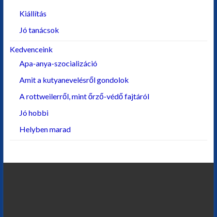
Kiállítás
Jó tanácsok
Kedvenceink
Apa-anya-szocializáció
Amit a kutyanevelésről gondolok
A rottweilerről, mint őrző-védő fajtáról
Jó hobbi
Helyben marad