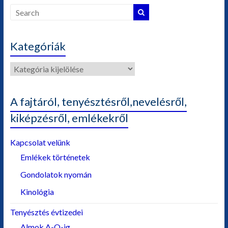
Kategóriák
Kategóriák
A fajtáról, tenyésztésről,nevelésről,
kiképzésről, emlékekről
Kapcsolat velünk
Emlékek történetek
Gondolatok nyomán
Kinológia
Tenyésztés évtizedei
Almok A-O-ig