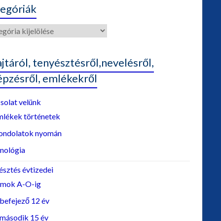
egóriák
góriák
ajtáról, tenyésztésről,nevelésről,
épzésről, emlékekről
solat velünk
mlékek történetek
ondolatok nyomán
nológia
észtés évtizedei
lmok A-O-ig
befejező 12 év
 második 15 év