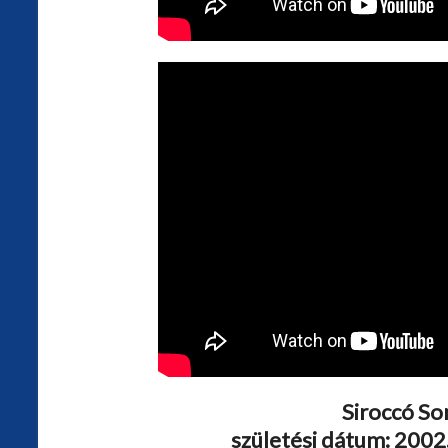
Siroccó So
születési dátum: 2002