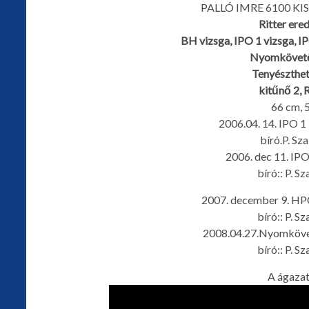
PALLÓ IMRE 6100 K
Ritter ere
BH vizsga, IPO 1 vizsga, 
Nyomkövető
Tenyészthe
kitűnő 2,
66 cm, 
2006.04. 14. IPO 1
bíró.P. Sz
2006. dec 11. IPO
bíró:: P. S
2007. december 9. HP
bíró:: P. S
2008.04.27.Nyomkövet
bíró:: P. S
A ágaza