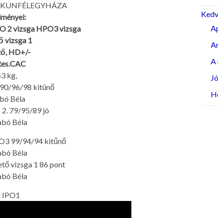
ISKUNFÉLEGYHÁZA
Kedv
dményei:
Ap
IPO 2 vizsga HPO3 vizsga
 vizsga 1
Am
tő, HD+/-
A 
 Res.CAC
53 kg,
Jó
 90/96/98 kitünő
H
abó Béla
 2. 79/95/89 jó
zabó Béla
O3 99/94/94 kitűnő
zabó Béla
ő vizsga 1 86 pont
zabó Béla
t IPO1