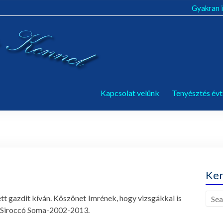
Gyakran i
Kapcsolat velünk
Tenyésztés évt
Ker
ett gazdit kíván. Köszönet Imrének, hogy vizsgákkal is
s Siroccó Soma-2002-2013.