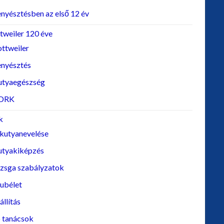
nyésztésben az első 12 év
tweiler 120 éve
ttweiler
enyésztés
utyaegészség
DRK
k
kutyanevelése
utyakiképzés
izsga szabályzatok
ubélet
állítás
 tanácsok