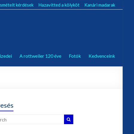
smételt kérdések
Hazavitted a kölyköt
Kanári madarak
izedei
A rottweiler 120 éve
Fotók
Kedvenceink
esés