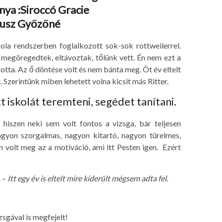
nya :Siroccó Gracie
ausz Győzőné
ola rendszerben foglalkozott sok-sok rottweilerrel.
k megöregedtek, eltávoztak, tőlünk vett.
Én nem ezt a
otta. Az ő döntése volt és nem bánta meg. Öt év eltelt
 Szerintünk miben lehetett volna kicsit más Ritter.
t iskolát teremteni, segédet tanítani.
 hiszen neki sem volt fontos a vizsga, bár teljesen
gyon szorgalmas, nagyon kitartó, nagyon türelmes,
 volt meg az a motiváció, ami itt Pesten igen.
Ezért
.
–
Itt egy év is eltelt mire kiderült mégsem adta fel.
zsgával is megfejelt!