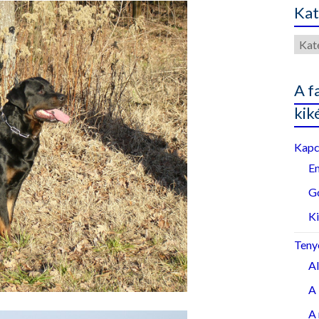
Kat
Kate
A f
kik
Kapc
E
G
Ki
Teny
A
A 
A