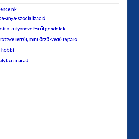
enceink
a-anya-szocializáció
it a kutyanevelésről gondolok
rottweilerről, mint őrző-védő fajtáról
 hobbi
elyben marad