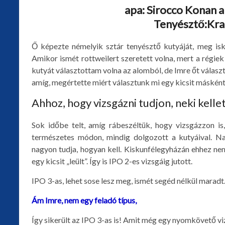
apa: Sirocco Konan a
Tenyésztő:Kr
Ő képezte némelyik sztár tenyésztő kutyáját, meg isk
Amikor ismét rottweilert szeretett volna, mert a régie
kutyát választottam volna az alomból, de Imre őt választ
amíg, megértette miért választunk mi egy kicsit másként.
Ahhoz, hogy vizsgázni tudjon, neki kellet
Sok időbe telt, amíg rábeszéltük, hogy vizsgázzon is,
természetes módon, mindig dolgozott a kutyáival. Na
nagyon tudja, hogyan kell.
Kiskunfélegyházán ehhez nem
egy kicsit „leült”. Így is IPO 2-es vizsgáig jutott.
IPO 3-as, lehet sose lesz meg, ismét segéd nélkül maradt
Ám Imre, nem egy feladó típus,
Így sikerült az IPO 3-as is! Amit még egy nyomkövető vi