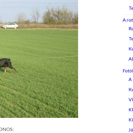
Te
A rot
Ro
T
K
A
Fotó
A 
K
V
Kl
Ki
ONOS:
Jó