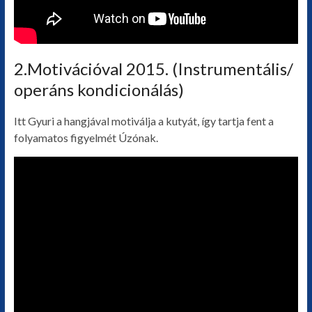
2.Motivációval 2015. (Instrumentális/
operáns kondicionálás)
Itt Gyuri a hangjával motiválja a kutyát, így tartja fent a
folyamatos figyelmét Úzónak.