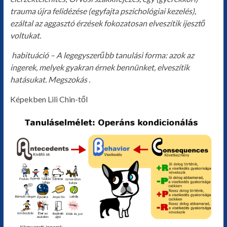
trauma újra felidézése (egyfajta pszichológiai kezelés),
ezáltal az aggasztó érzések fokozatosan elveszítik ijesztő
voltukat.
habituáció – A legegyszerűbb tanulási forma: azok az
ingerek, melyek gyakran érnek bennünket, elveszítik
hatásukat. Megszokás .
Képekben Lili Chin-től