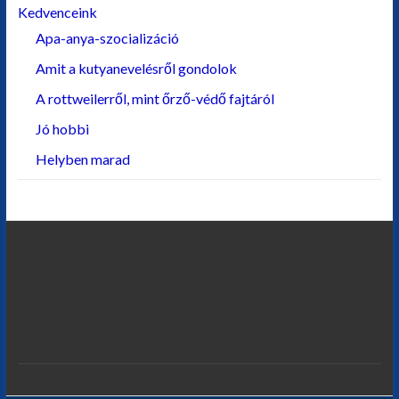
Kedvenceink
Apa-anya-szocializáció
Amit a kutyanevelésről gondolok
A rottweilerről, mint őrző-védő fajtáról
Jó hobbi
Helyben marad