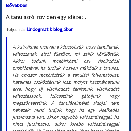
Bővebben
A tanulásról röviden egy idézet .
Teljes írás
Undogmatik blogjában
A kutyáknak megvan a képességük, hogy tanuljanak,
változzanak, attól függően, mi zajlik körülöttük.
Akkor tudunk megbirkózni egy viselkedési
problémával, ha tudjuk, hogyan működik a tanulás.
Ha egyszer megértettük a tanulási folyamatokat,
hatalmas eszköztárunk lesz, melyet használhatunk
arra, hogy új viselkedést tanítsunk, viselkedést
változtassunk, fejlesszünk, gátoljunk, vagy
megszüntessünk. A tanuláselmélet alapjai nem
nehezek: mind tudjuk, hogy ha egy viselkedés
jutalmazva van, akkor nagyobb valószínűséggel, ha
nincs jutalmazva, akkor kisebb valószínűséggel
ismétlődik. Nyilvánvalóan több, jóval komplikáltabb