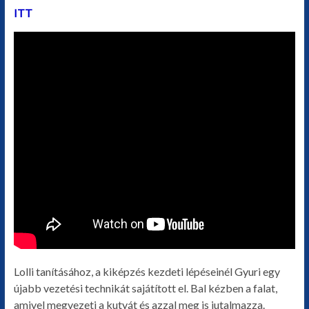
ITT
Lolli tanításához, a kiképzés kezdeti lépéseinél Gyuri egy
újabb vezetési technikát sajátított el. Bal kézben a falat,
amivel megvezeti a kutyát és azzal meg is jutalmazza.