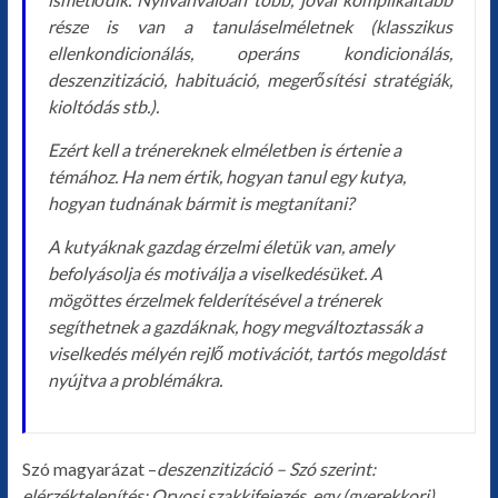
része is van a tanuláselméletnek (klasszikus
ellenkondicionálás, operáns kondicionálás,
deszenzitizáció, habituáció, megerősítési stratégiák,
kioltódás stb.).
Ezért kell a trénereknek elméletben is értenie a
témához. Ha nem értik, hogyan tanul egy kutya,
hogyan tudnának bármit is megtanítani?
A kutyáknak gazdag érzelmi életük van, amely
befolyásolja és motiválja a viselkedésüket. A
mögöttes érzelmek felderítésével a trénerek
segíthetnek a gazdáknak, hogy megváltoztassák a
viselkedés mélyén rejlő motivációt, tartós megoldást
nyújtva a problémákra.
Szó magyarázat –
deszenzitizáció – Szó szerint:
elérzéktelenítés; Orvosi szakkifejezés, egy (gyerekkori)