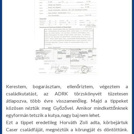
Kerestem, bogarásztam, ellenőriztem, végeztem a
családkutatást, az ADRK törzskönyvét tüzetesen
átlapozva, több évre visszamenőleg. Majd a tippeket
közösen néztük meg Győzővel. Amikor mindkettőnknek
egyformán tetszik a kutya, nagy baj nem lehet.
Ezt a tippet eredetileg Horváth Zoli adta, körbejártuk
Caser családfáját, megnéztük a körungját és döntöttünk.