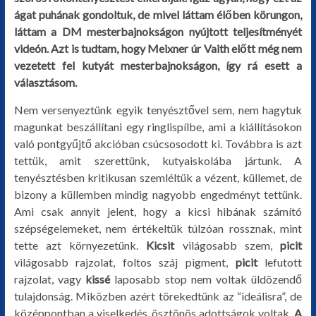
ágat puhának gondoltuk, de mivel láttam élőben körungon,
láttam a DM mesterbajnokságon nyújtott teljesítményét
videón. Azt is tudtam, hogy Meixner úr Vaith előtt még nem
vezetett fel kutyát mesterbajnokságon, így rá esett a
választásom.
Nem versenyeztünk egyik tenyésztővel sem, nem hagytuk
magunkat beszállítani egy ringlispílbe, ami a kiállításokon
való pontgyűjtő akcióban csúcsosodott ki. Továbbra is azt
tettük, amit szerettünk, kutyaiskolába jártunk. A
tenyésztésben kritikusan szemléltük a vézent, küllemet, de
bizony a küllemben mindig nagyobb engedményt tettünk.
Ami csak annyit jelent, hogy a kicsi hibának számító
szépségelemeket, nem értékeltük túlzóan rossznak, mint
tette azt környezetünk.
Kicsit
világosabb szem,
picit
világosabb rajzolat, foltos száj pigment,
picit
lefutott
rajzolat, vagy
kissé
laposabb stop nem voltak üldözendő
tulajdonság. Miközben azért törekedtünk az “ideálisra”, de
középpontban a viselkedés, ösztönös adottságok voltak.
A