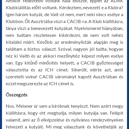
Amikor fedeztetni voltunk nála először, éppen az ADRK
Klubkiállítás előtt voltunk. Kérdeztem, nevezett e a Klubra?
Igen három kutyát, de Vait-ot nem, mert neki nincs esélye a
Klubbon. Őt Ausztriába viszi a CACIB-ra. A Klub kiállításra,
lánya viszi a benevezett kutyákat. Nyelvismeret hiányában,
nem tudtam részletesen kikérdezni, de nem volt nehéz
kitalálni miért. Később az eredménylisták alapján meg is
találtam a biztos választ. Szóval, nagyon jól tudta, hogyan
néz ki Vaith és az akkori mezőnyhöz képest milyen esélye
van. Egy kitűnő minősítés helyett, a CACIB győztességet
választotta és az ICH címet. Sikerült, elérte azt, amit
szeretett volna! CACIB várományt kapott Ausztriában és
ezzel megszerezte az ICH címet is.
Összegzés
Nos. Meixner úr sem a bíróknak tenyészt. Nem azért megy
kiállításra, hogy ott megtudja, milyen kutyája van. Felépít
valamit, ami az ő elképzelése és nyilvános rendezvényeken
felvezeti a kutyáit. Mi meg választunk és követhetjük az