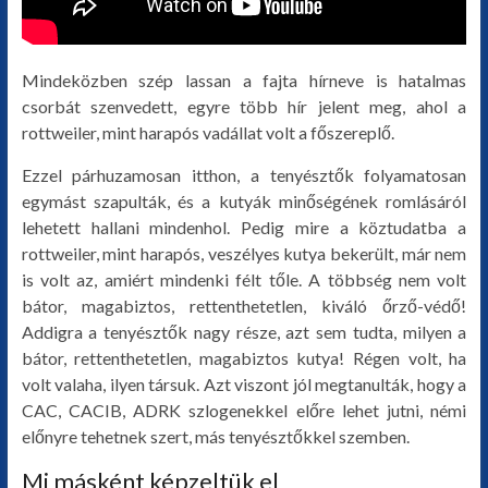
Mindeközben szép lassan a fajta hírneve is hatalmas
csorbát szenvedett, egyre több hír jelent meg, ahol a
rottweiler, mint harapós vadállat volt a főszereplő.
Ezzel párhuzamosan itthon, a tenyésztők folyamatosan
egymást szapulták, és a kutyák minőségének romlásáról
lehetett hallani mindenhol. Pedig mire a köztudatba a
rottweiler, mint harapós, veszélyes kutya bekerült, már nem
is volt az, amiért mindenki félt tőle. A többség nem volt
bátor, magabiztos, rettenthetetlen, kiváló őrző-védő!
Addigra a tenyésztők nagy része, azt sem tudta, milyen a
bátor, rettenthetetlen, magabiztos kutya! Régen volt, ha
volt valaha, ilyen társuk. Azt viszont jól megtanulták, hogy a
CAC, CACIB, ADRK szlogenekkel előre lehet jutni, némi
előnyre tehetnek szert, más tenyésztőkkel szemben.
Mi másként képzeltük el