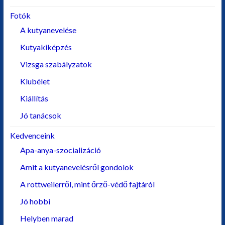
Fotók
A kutyanevelése
Kutyakiképzés
Vizsga szabályzatok
Klubélet
Kiállítás
Jó tanácsok
Kedvenceink
Apa-anya-szocializáció
Amit a kutyanevelésről gondolok
A rottweilerről, mint őrző-védő fajtáról
Jó hobbi
Helyben marad