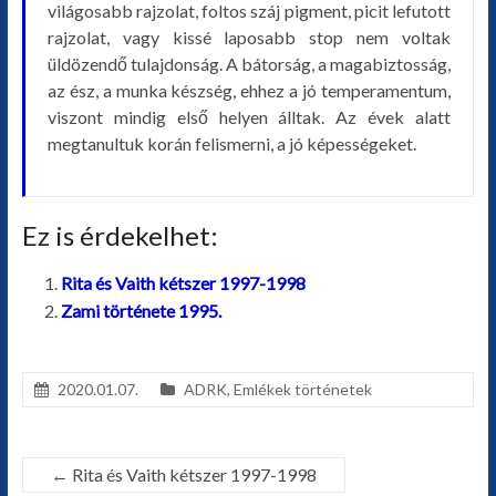
világosabb rajzolat, foltos száj pigment, picit lefutott
rajzolat, vagy kissé laposabb stop nem voltak
üldözendő tulajdonság. A bátorság, a magabiztosság,
az ész, a munka készség, ehhez a jó temperamentum,
viszont mindig első helyen álltak. Az évek alatt
megtanultuk korán felismerni, a jó képességeket.
Ez is érdekelhet:
Rita és Vaith kétszer 1997-1998
Zami története 1995.
2020.01.07.
ADRK
,
Emlékek történetek
←
Rita és Vaith kétszer 1997-1998