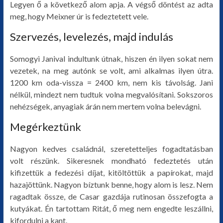
Legyen ő a következő alom apja. A végső döntést az adta
meg, hogy Meixner úr is fedeztetett vele.
Szervezés, levelezés, majd indulás
Somogyi Janival indultunk útnak, hiszen én ilyen sokat nem
vezetek, na meg autónk se volt, ami alkalmas ilyen útra.
1200 km oda-vissza = 2400 km, nem kis távolság. Jani
nélkül, mindezt nem tudtuk volna megvalósítani. Sokszoros
nehézségek, anyagiak árán nem mertem volna belevágni.
Megérkeztünk
Nagyon kedves családnál, szeretetteljes fogadtatásban
volt részünk. Sikeresnek mondható fedeztetés után
kifizettük a fedezési díjat, kitöltöttük a papírokat, majd
hazajöttünk. Nagyon bíztunk benne, hogy alom is lesz. Nem
ragadtak össze, de Casar gazdája rutinosan összefogta a
kutyákat. Én tartottam Ritát, ő meg nem engedte leszállni,
kifordulni a kant.