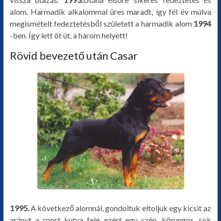
alom. Harmadik alkalommal üres maradt, így fél év múlva
megismételt fedeztetésből született a harmadik alom
1994
-ben. Így lett öt út, a három helyett!
Rövid bevezető után Casar
1995.
A következő alomnál, gondoltuk eltoljuk egy kicsit az
arányt a sport kutya felé, ezért egy szép, körungos, sok