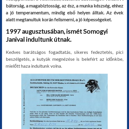
bátorság, a magabiztosság, az ész, a munka készség, ehhez
a jó temperamentum, mindig első helyen álltak. Az évek
alatt megtanultuk korán felismerni, a jó képességeket.
1997 augusztusában, ismét Somogyi
Janival indultunk útnak.
Kedves barátságos fogadtatás, sikeres fedeztetés, pici
beszélgetés, a kutyák megnézése is belefért az időnkbe,
mielőtt haza indultunk volna.