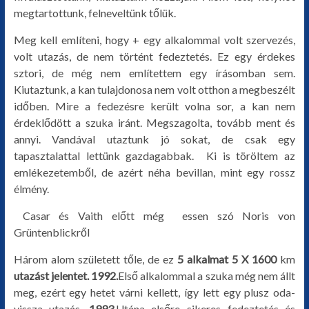
megtartottunk, felneveltünk tőlük.
egyéb
Meg kell említeni, hogy + egy alkalommal volt szervezés,
volt utazás, de nem történt fedeztetés. Ez egy érdekes
sztori, de még nem említettem egy írásomban sem.
Kiutaztunk, a kan tulajdonosa nem volt otthon a megbeszélt
időben. Mire a fedezésre került volna sor, a kan nem
érdeklődött a szuka iránt. Megszagolta, tovább ment és
annyi. Vandával utaztunk jó sokat, de csak egy
tapasztalattal lettünk gazdagabbak. Ki is töröltem az
emlékezetemből, de azért néha bevillan, mint egy rossz
élmény.
Casar és Vaith előtt még essen szó Noris von
Grüntenblickről
Három alom született tőle, de ez
5 alkalmat 5 X 1600
km
utazást jelentet.
1992.
Első alkalommal a szuka még nem állt
meg, ezért egy hetet várni kellett, így lett egy plusz oda-
vissza utazás.
1993.
Utána elsőre sikeres fedeztetés és