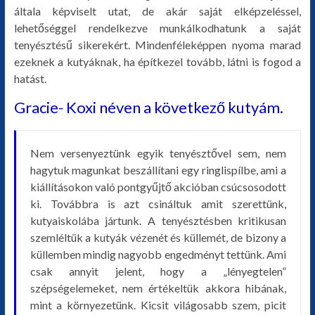
általa képviselt utat, de akár saját elképzeléssel,
lehetőséggel rendelkezve munkálkodhatunk a saját
tenyésztésű sikerekért. Mindenféleképpen nyoma marad
ezeknek a kutyáknak, ha építkezel tovább, látni is fogod a
hatást.
Gracie- Koxi néven a következő kutyám.
Nem versenyeztünk egyik tenyésztővel sem, nem
hagytuk magunkat beszállítani egy ringlispílbe, ami a
kiállításokon való pontgyűjtő akcióban csúcsosodott
ki. Továbbra is azt csináltuk amit szerettünk,
kutyaiskolába jártunk. A tenyésztésben kritikusan
szemléltük a kutyák vézenét és küllemét, de bizony a
küllemben mindig nagyobb engedményt tettünk. Ami
csak annyit jelent, hogy a „lényegtelen”
szépségelemeket, nem értékeltük akkora hibának,
mint a környezetünk. Kicsit világosabb szem, picit