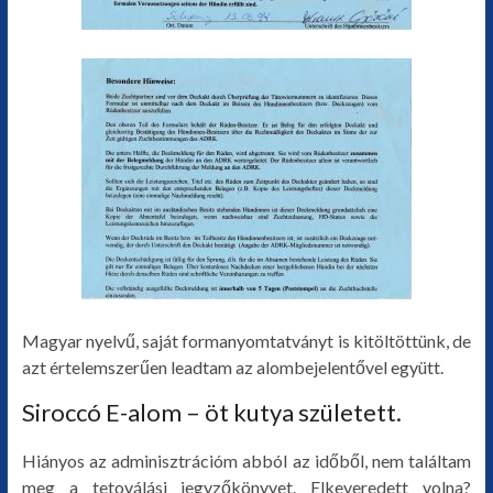
Magyar nyelvű, saját formanyomtatványt is kitöltöttünk, de
azt értelemszerűen leadtam az alombejelentővel együtt.
Siroccó E-alom – öt kutya született.
Hiányos az adminisztrációm abból az időből, nem találtam
meg a tetoválási jegyzőkönyvet. Elkeveredett volna?