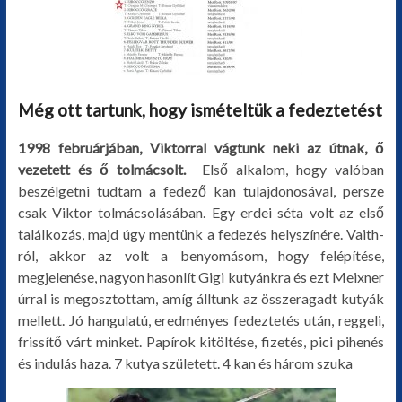
Még ott tartunk, hogy ismételtük a fedeztetést
1998 februárjában, Viktorral vágtunk neki az útnak, ő
vezetett és ő tolmácsolt.
Első alkalom, hogy valóban
beszélgetni tudtam a fedező kan tulajdonosával, persze
csak Viktor tolmácsolásában. Egy erdei séta volt az első
találkozás, majd úgy mentünk a fedezés helyszínére. Vaith-
ról, akkor az volt a benyomásom, hogy felépítése,
megjelenése, nagyon hasonlít Gigi kutyánkra és ezt Meixner
úrral is megosztottam, amíg álltunk az összeragadt kutyák
mellett. Jó hangulatú, eredményes fedeztetés után, reggeli,
frissítő várt minket. Papírok kitöltése, fizetés, pici pihenés
és indulás haza. 7 kutya született. 4 kan és három szuka