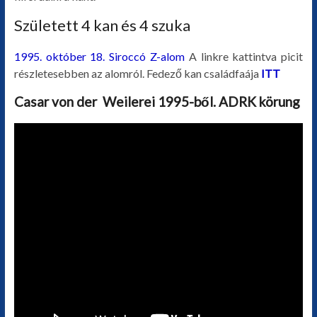
Született 4 kan és 4 szuka
1995. október 18. Siroccó Z-alom
A linkre kattintva picit
részletesebben az alomról. Fedező kan családfaája
ITT
Casar von der Weilerei 1995-ből. ADRK körung