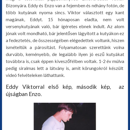
Bizonyára. Eddy és Enzo van a fejemben és néhány fotón, de
több kutyának nyoma sincs. Viktor választott egy kant
magának, Eddyt. 15 hónaposan eladta, nem volt
versenykutyának való, bár ígéretes ebnek indult. Az alom
jónak volt mondható, bár jelentősen lágyított a kutyákon ez
a fedeztetés, de összességében elégedettek voltunk, hiszen
ismételtük a párosítást. Folyamatosan szerettünk volna
durvább, keményebb, de legalább ilyen jó eszű kutyákat
továbbra is, csak éppen kiveszőfélben voltak. 1-2 év múlva
pedig siralmas lett a látvány is, amit körungokról készült
videó felvételeken láthattunk.
Eddy Viktorral első kép, második kép, az
újságban Enzo.