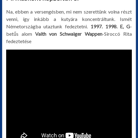
Na, ebben a versengésben, mi nem szerettünk volna részt
venni, így inkább a kutyára koncentráltunk. Ismét
Németországba utaztunk fedeztetni.
1997. 1998. E, G
-
betűs alom
Vaith von Schwaiger Wappen
-Siroccó Rita
fedeztetése