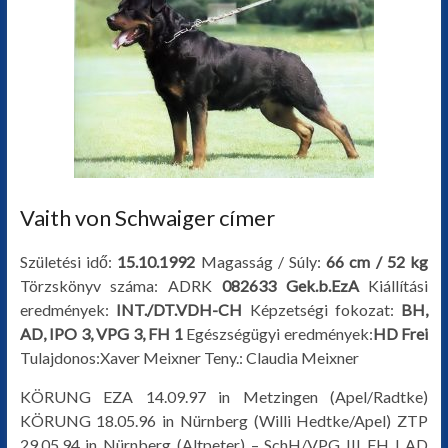
Vaith von Schwaiger címer
Születési idő:
15.10.1992
Magasság / Súly:
66 cm / 52 kg
Törzskönyv száma: ADRK
082633
Gek.b.EzA
Kiállítási
eredmények:
INT./DT.VDH-CH
Képzetségi fokozat:
BH,
AD, IPO 3, VPG 3, FH 1
Egészségügyi eredmények:
HD Frei
Tulajdonos:Xaver Meixner Teny.: Claudia Meixner
KÖRUNG EZA 14.09.97 in Metzingen (Apel/Radtke)
KÖRUNG 18.05.96 in Nürnberg (Willi Hedtke/Apel) ZTP
29.05.94 in Nürnberg (Altpeter) – SchH/VPG III FH I AD