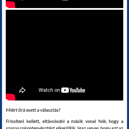
Miért őrá esett a választás?
Frissíteni kellett, eltávolodni a másik vonal felé, hogy a
szoros rokontenyésztést elkerüljük. Igaz ugyan, hogy ezt az