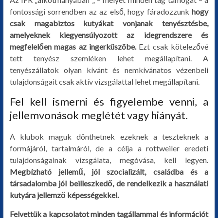
fontossági sorrendben az az első, hogy fáradozzunk
hogy
csak magabiztos kutyákat vonjanak tenyésztésbe,
amelyeknek kiegyensúlyozott az idegrendszere és
megfelelően magas az ingerküszöbe.
Ezt csak kötelezővé
tett tenyész szemléken lehet megállapítani. A
tenyészállatok olyan kívánt és nemkívánatos vézenbeli
tulajdonságait csak aktív vizsgálattal lehet megállapítani.
Fel kell ismerni és figyelembe venni, a
jellemvonások meglétét vagy hiányát.
A klubok maguk dönthetnek ezeknek a teszteknek a
formájáról, tartalmáról, de a célja a rottweiler eredeti
tulajdonságainak vizsgálata, megóvása, kell legyen.
Megbízható jellemű, jól szocializált, családba és a
társadalomba jól beilleszkedő, de rendelkezik a használati
kutyára jellemző képességekkel.
Felvettük a kapcsolatot minden tagállammal és információt