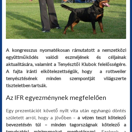
A kongresszus nyomatékosan rámutatott a nemzetközi
együttműködés valódi eszméjének és céljainak
aktualitására, valamint a Tenyésztői Klubok felelősségére.
A fajta iránti elkötelezettségük, hogy a rottweiler
tenyésztésének minden szempontját világszerte
tiszteletben tartsák.
Az IFR egyezménynek megfelelően
Egy prezentációt követő nyílt vita után egyhangú döntés
született arról, hogy a jövőben –
a vézen teszt kötelező
bevezetésén túl – minden tagországnak kötelező a
tenyésztési minimumokat meghatározni.
Ezeknek a