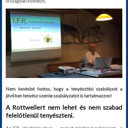
országban kötelező.
Nem kevésbé fontos, hogy a tenyésztési szabályzat a
jövőben tenyész szemle szabályzatot is tartalmazzon!
A Rottweilert nem lehet és nem szabad
felelőtlenül tenyészteni.
Az IFR „alkotmányában „ – melyet minden tag támogat – a