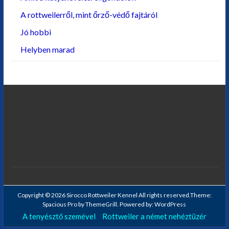
A rottweilerről, mint őrző-védő fajtáról
Jó hobbi
Helyben marad
Copyright © 2026
Sirocco Rottweiler Kennel
All rights reserved.Theme:
Spacious Pro
by ThemeGrill. Powered by:
WordPress
A tenyésztő szemével
Rottweiler a német nehéztüzér