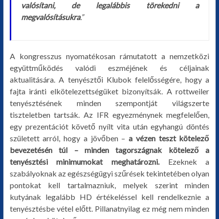
valósítani, de legalábbis törekedni a
megvalósításukra
.”
A kongresszus nyomatékosan rámutatott a nemzetközi
együttműködés valódi eszméjének és céljainak
aktualitására. A tenyésztői Klubok felelősségére, hogy a
fajta iránti elkötelezettségüket bizonyítsák. A rottweiler
tenyésztésének minden szempontját világszerte
tiszteletben tartsák.
Az IFR egyezménynek megfelelően,
egy prezentációt követő nyílt vita után egyhangú döntés
született arról, hogy a jövőben –
a vézen teszt kötelező
bevezetésén túl – minden tagországnak kötelező a
tenyésztési minimumokat meghatározni.
Ezeknek a
szabályoknak az egészségügyi szűrések tekintetében olyan
pontokat kell tartalmazniuk, melyek szerint minden
kutyának legalább HD értékeléssel kell rendelkeznie a
tenyésztésbe vétel előtt. Pillanatnyilag ez még nem minden