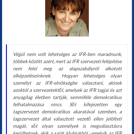
Végül nem volt lehetséges az IFR-ben maradnunk,
többek között azért, mert az IFR szervezeti felépítése
nem felel meg az alapszabályról alkotott
elképzeléseinknek. Hogyan lehetséges olyan
személyt az IFR-elnökségbe választani, akinek
azoktól a szervezetektől, amelyek az IFR tagjai és azt
anyagilag életben tartják, semmiféle demokratikus
felhatalmazása nincs.
Sőt kifejezetten egy
tagszervezet demokratikus akaratával szemben, a
tagszervezet által választott vezető ellen jelölteti
magát, sőt olyan személyek is megválasztásra
kerülhetnek, akik a saját klubjukból -amelyik az IFR