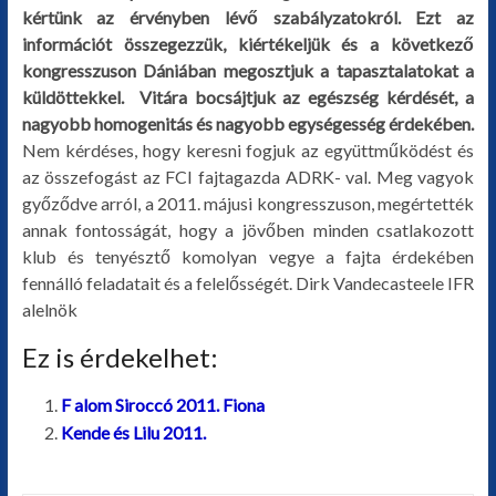
kértünk az érvényben lévő szabályzatokról.
Ezt az
információt összegezzük, kiértékeljük és a következő
kongresszuson Dániában megosztjuk a tapasztalatokat a
küldöttekkel.
Vitára bocsájtjuk az egészség kérdését, a
nagyobb homogenitás és nagyobb egységesség érdekében.
Nem kérdéses, hogy keresni fogjuk az együttműködést és
az összefogást az FCI fajtagazda ADRK- val. Meg vagyok
győződve arról, a 2011. májusi kongresszuson, megértették
annak fontosságát, hogy a jövőben minden csatlakozott
klub és tenyésztő komolyan vegye a fajta érdekében
fennálló feladatait és a felelősségét.
Dirk Vandecasteele
IFR
alelnök
Ez is érdekelhet:
F alom Siroccó 2011. Fiona
Kende és Lilu 2011.