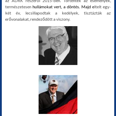
az ADRK részéről 2015-ben. Történtek az események,
természetesen
h
ullámokat vert, a döntés. Majd e
ltelt egy-
két év, lecsillapodtak a kedélyek, tisztázták az
erővonalakat, rendeződött a viszony.