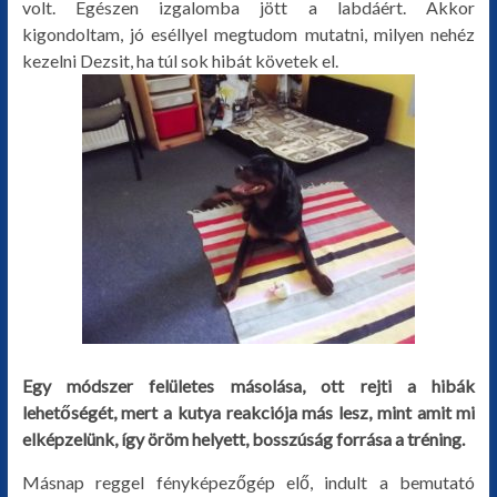
volt. Egészen izgalomba jött a labdáért. Akkor
kigondoltam, jó eséllyel megtudom mutatni, milyen nehéz
kezelni Dezsit, ha túl sok hibát követek el.
Egy módszer felületes másolása, ott rejti a hibák
lehetőségét, mert a kutya reakciója más lesz, mint amit mi
elképzelünk, így öröm helyett, bosszúság forrása a tréning.
Másnap reggel fényképezőgép elő, indult a bemutató