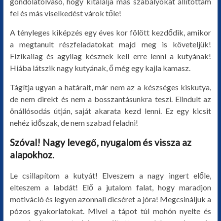
gondolatolvasó, hogy kitalálja más szabályokat állítottam
fel és más viselkedést várok tőle!
A tényleges kiképzés egy éves kor fölött kezdődik, amikor
a megtanult részfeladatokat majd meg is követeljük!
Fizikailag és agyilag késznek kell erre lenni a kutyának!
Hiába látszik nagy kutyának, ő még egy kajla kamasz.
Tágítja ugyan a határait, már nem az a készséges kiskutya,
de nem direkt és nem a bosszantásunkra teszi. Elindult az
önállósodás útján, saját akarata kezd lenni. Ez egy kicsit
nehéz időszak, de nem szabad feladni!
Szóval! Nagy levegő, nyugalom és vissza az
alapokhoz.
Le csillapítom a kutyát! Elveszem a nagy ingert előle,
elteszem a labdát! Elő a jutalom falat, hogy maradjon
motiváció és legyen azonnali dicséret a jóra! Megcsináljuk a
pózos gyakorlatokat. Mivel a tápot túl mohón nyelte és