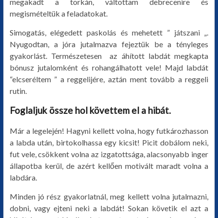
megakadt a torkán, váltottam debrecenire és
megismételtük a feladatokat.
Simogatás, elégedett paskolás és mehetett ” játszani „.
Nyugodtan, a jóra jutalmazva fejeztük be a tényleges
gyakorlást. Természetesen az áhított labdát megkapta
bónusz jutalomként és rohangálhatott vele! Majd labdát
“elcseréltem ” a reggelijére, aztán ment tovább a reggeli
rutin.
Foglaljuk össze hol követtem el a hibát.
Már a legelején! Hagyni kellett volna, hogy futkározhasson
a labda után, birtokolhassa egy kicsit! Picit dobálom neki,
fut vele, csökkent volna az izgatottsága, alacsonyabb inger
állapotba kerül, de azért kellően motivált maradt volna a
labdára.
Minden jó rész gyakorlatnál, meg kellett volna jutalmazni,
dobni, vagy ejteni neki a labdát! Sokan követik el azt a