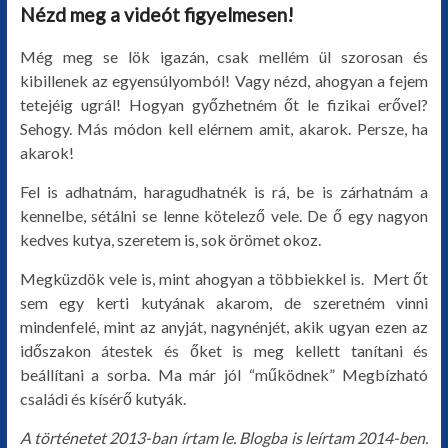
Nézd meg a videót figyelmesen!
Még meg se lök igazán, csak mellém ül szorosan és
kibillenek az egyensúlyomból! Vagy nézd, ahogyan a fejem
tetejéig ugrál! Hogyan győzhetném őt le fizikai erővel?
Sehogy. Más módon kell elérnem amit, akarok. Persze, ha
akarok!
Fel is adhatnám, haragudhatnék is rá, be is zárhatnám a
kennelbe, sétálni se lenne kötelező vele. De ő egy nagyon
kedves kutya, szeretem is, sok örömet okoz.
Megküzdök vele is, mint ahogyan a többiekkel is. Mert őt
sem egy kerti kutyának akarom, de szeretném vinni
mindenfelé, mint az anyját, nagynénjét, akik ugyan ezen az
időszakon átestek és őket is meg kellett tanítani és
beállítani a sorba. Ma már jól “működnek” Megbízható
családi és kísérő kutyák.
A történetet 2013-ban írtam le. Blogba is leírtam 2014-ben.