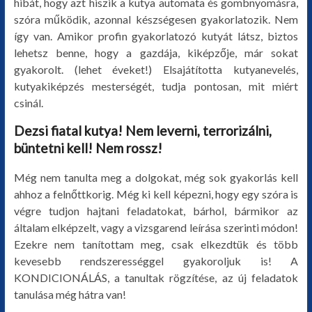
hibát, hogy azt hiszik a kutya automata és gombnyomásra,
szóra működik, azonnal készségesen gyakorlatozik. Nem
így van. Amikor profin gyakorlatozó kutyát látsz, biztos
lehetsz benne, hogy a gazdája, kiképzője, már sokat
gyakorolt. (lehet éveket!) Elsajátította kutyanevelés,
kutyakiképzés mesterségét, tudja pontosan, mit miért
csinál.
Dezsi fiatal kutya! Nem leverni, terrorizálni,
büntetni kell! Nem rossz!
Még nem tanulta meg a dolgokat, még sok gyakorlás kell
ahhoz a felnőttkorig. Még ki kell képezni, hogy egy szóra is
végre tudjon hajtani feladatokat, bárhol, bármikor az
általam elképzelt, vagy a vizsgarend leírása szerinti módon!
Ezekre nem tanítottam meg, csak elkezdtük és több
kevesebb rendszerességgel gyakoroljuk is! A
KONDICIONÁLÁS, a tanultak rögzítése, az új feladatok
tanulása még hátra van!