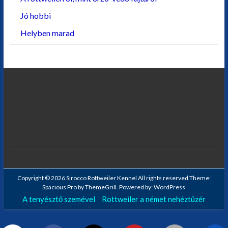
Jó hobbi
Helyben marad
Copyright © 2026
Sirocco Rottweiler Kennel
All rights reserved.Theme:
Spacious Pro
by ThemeGrill. Powered by:
WordPress
A tenyésztő szemével
Rottweiler a német nehéztüzér