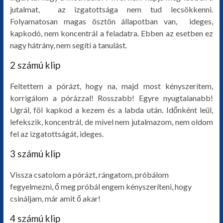
jutalmat, az izgatottsága nem tud lecsökkenni.
Folyamatosan magas ösztön állapotban van, ideges,
kapkodó, nem koncentrál a feladatra. Ebben az esetben ez
nagy hátrány, nem segíti a tanulást.
2 számú klip
Feltettem a pórázt, hogy na, majd most kényszerítem,
korrigálom a pórázzal! Rosszabb! Egyre nyugtalanabb!
Ugrál, föl kapkod a kezem és a labda után. Időnként leül,
lefekszik, koncentrál, de mivel nem jutalmazom, nem oldom
fel az izgatottságát, ideges.
3 számú klip
Vissza csatolom a pórázt, rángatom, próbálom
fegyelmezni, ő meg próbál engem kényszeríteni, hogy
csináljam, már amit ő akar!
4 számú klip