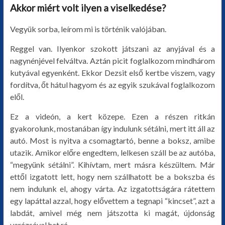
Akkor miért volt ilyen a viselkedése?
Vegyük sorba, leírom mi is történik valójában.
Reggel van. Ilyenkor szokott játszani az anyjával és a
nagynénjével felváltva. Aztán picit foglalkozom mindhárom
kutyával egyenként. Ekkor Dezsit első kertbe viszem, vagy
fordítva, őt hátul hagyom és az egyik szukával foglalkozom
elől.
Ez a videón, a kert közepe. Ezen a részen ritkán
gyakorolunk, mostanában így indulunk sétálni, mert itt áll az
autó. Most is nyitva a csomagtartó, benne a boksz, amibe
utazik. Amikor előre engedtem, lelkesen száll be az autóba,
“megyünk sétálni”. Kihívtam, mert másra készültem. Már
ettől izgatott lett, hogy nem szállhatott be a bokszba és
nem indulunk el, ahogy várta. Az izgatottságára rátettem
egy lapáttal azzal, hogy elővettem a tegnapi “kincset”, azt a
labdát, amivel még nem játszotta ki magát, újdonság
varázsával hat rá.