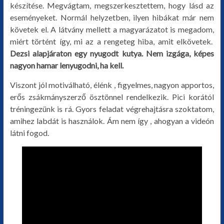
készítése. Megvágtam, megszerkesztettem, hogy lásd az
eseményeket. Normál helyzetben, ilyen hibákat már nem
követek el. A látvány mellett a magyarázatot is megadom,
miért történt így, mi az a rengeteg hiba, amit elkövetek.
Dezsi alapjáraton egy nyugodt kutya. Nem izgága, képes
nagyon hamar lenyugodni, ha kell.
Viszont jól motiválható, élénk , figyelmes, nagyon apportos,
erős zsákmányszerző ösztönnel rendelkezik. Pici korától
tréningezünk is rá. Gyors feladat végrehajtásra szoktatom,
amihez labdát is használok. Ám nem így , ahogyan a videón
látni fogod.