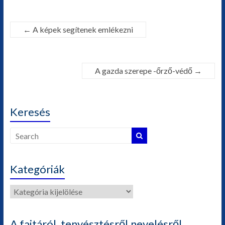
←
A képek segítenek emlékezni
A gazda szerepe -őrző-védő
→
Keresés
Kategóriák
Kategóriák
A fajtáról, tenyésztésről,nevelésről,