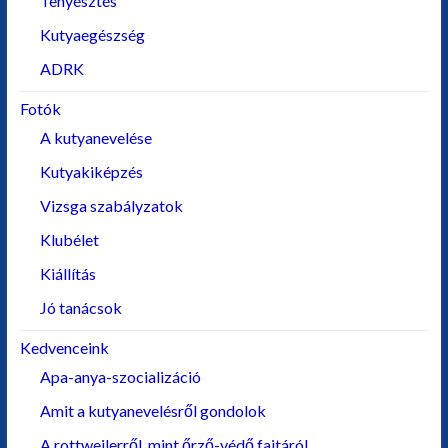
Tenyésztés
Kutyaegészség
ADRK
Fotók
A kutyanevelése
Kutyakiképzés
Vizsga szabályzatok
Klubélet
Kiállítás
Jó tanácsok
Kedvenceink
Apa-anya-szocializáció
Amit a kutyanevelésről gondolok
A rottweilerről, mint őrző-védő fajtáról