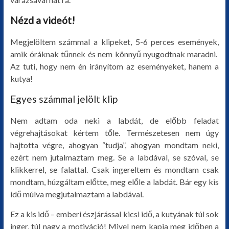
Nézd a videót!
Megjelöltem számmal a klipeket, 5-6 perces események,
amik óráknak tűnnek és nem könnyű nyugodtnak maradni.
Az tuti, hogy nem én irányítom az eseményeket, hanem a
kutya!
Egyes számmal jelölt klip
Nem adtam oda neki a labdát, de előbb feladat
végrehajtásokat kértem tőle. Természetesen nem úgy
hajtotta végre, ahogyan “tudja”, ahogyan mondtam neki,
ezért nem jutalmaztam meg. Se a labdával, se szóval, se
klikkerrel, se falattal. Csak ingereltem és mondtam csak
mondtam, húzgáltam előtte, meg előle a labdát. Bár egy kis
idő múlva megjutalmaztam a labdával.
Ez a kis idő – emberi észjárással kicsi idő, a kutyának túl sok
inger, túl nagy a motiváció! Mivel nem kapja meg időben a