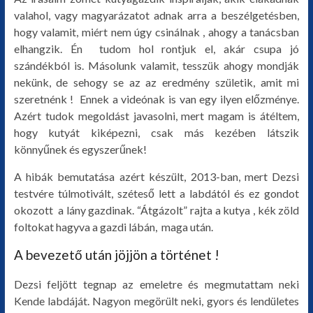
valahol, vagy magyarázatot adnak arra a beszélgetésben,
egyéb
hogy valamit, miért nem úgy csinálnak , ahogy a tanácsban
elhangzik. Én tudom hol rontjuk el, akár csupa jó
szándékból is. Másolunk valamit, tesszük ahogy mondják
nekünk, de sehogy se az az eredmény születik, amit mi
szeretnénk ! Ennek a videónak is van egy ilyen előzménye.
Azért tudok megoldást javasolni, mert magam is átéltem,
hogy kutyát kiképezni, csak más kezében látszik
könnyűnek és egyszerűnek!
A hibák bemutatása azért készült, 2013-ban, mert Dezsi
testvére túlmotivált, széteső lett a labdától és ez gondot
okozott a lány gazdinak. “Átgázolt” rajta a kutya , kék zöld
foltokat hagyva a gazdi lábán, maga után.
A bevezető után jöjjön a történet !
Dezsi feljött tegnap az emeletre és megmutattam neki
Kende labdáját. Nagyon megörült neki, gyors és lendületes