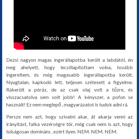
Dezsi nagyon magas ingerállapotba került a labdától, én
meg ahelyett, hogy lecsillapítottam volna, tovább
ingereltem, és még magasabb ingerállapotba került.
Nyugtalan, kapkodó lett, teljesen szétesett a figyelme.
Rákerült a póráz, de az csak olaj volt a tűzre, és
visszacsatolva sem volt jobb! A kényszer, a pofon se
használt! Ez nem meglepő , magyarázatot is tudok adni rá.
Persze nem azt, hogy szívatni akar, át akarja venni az
irányítást, falka vezérségre tör, még csak nem is azt, hogy
túlságosan domináns , ezért ilyen. NEM. NEM. NEM.