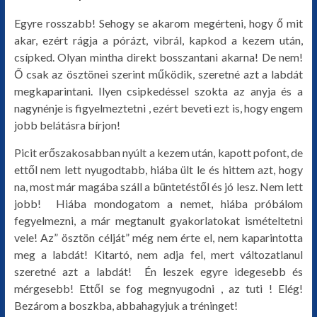
Egyre rosszabb! Sehogy se akarom megérteni, hogy ő mit
akar, ezért rágja a pórázt, vibrál, kapkod a kezem után,
csípked. Olyan mintha direkt bosszantani akarna! De nem!
Ő csak az ösztönei szerint működik, szeretné azt a labdát
megkaparintani. Ilyen csipkedéssel szokta az anyja és a
nagynénje is figyelmeztetni , ezért beveti ezt is, hogy engem
jobb belátásra bírjon!
Picit erőszakosabban nyúlt a kezem után, kapott pofont, de
ettől nem lett nyugodtabb, hiába ült le és hittem azt, hogy
na, most már magába száll a büntetéstől és jó lesz. Nem lett
jobb! Hiába mondogatom a nemet, hiába próbálom
fegyelmezni, a már megtanult gyakorlatokat ismételtetni
vele! Az” ösztön célját” még nem érte el, nem kaparintotta
meg a labdát! Kitartó, nem adja fel, mert változatlanul
szeretné azt a labdát! Én leszek egyre idegesebb és
mérgesebb! Ettől se fog megnyugodni , az tuti ! Elég!
Bezárom a boszkba, abbahagyjuk a tréninget!