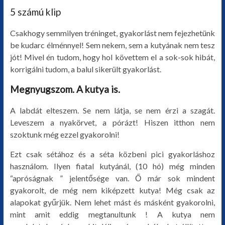
5 számú klip
Csakhogy semmilyen tréninget, gyakorlást nem fejezhetünk
be kudarc élménnyel! Sem nekem, sem a kutyának nem tesz
jót! Mivel én tudom, hogy hol követtem el a sok-sok hibát,
korrigálni tudom, a balul sikerült gyakorlást.
Megnyugszom. A kutya is.
A labdát elteszem. Se nem látja, se nem érzi a szagát.
Leveszem a nyakörvet, a pórázt! Hiszen itthon nem
szoktunk még ezzel gyakorolni!
Ezt csak sétához és a séta közbeni pici gyakorláshoz
használom. Ilyen fiatal kutyánál, (10 hó) még minden
“apróságnak ” jelentősége van. Ő már sok mindent
gyakorolt, de még nem kiképzett kutya! Még csak az
alapokat gyűrjük. Nem lehet mást és másként gyakorolni,
mint amit eddig megtanultunk ! A kutya nem