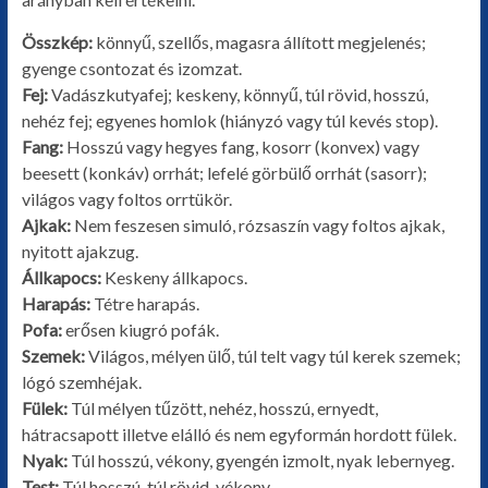
Összkép:
könnyű, szellős, magasra állított megjelenés;
gyenge csontozat és izomzat.
Fej:
Vadászkutyafej; keskeny, könnyű, túl rövid, hosszú,
nehéz fej; egyenes homlok (hiányzó vagy túl kevés stop).
Fang:
Hosszú vagy hegyes fang, kosorr (konvex) vagy
beesett (konkáv) orrhát; lefelé görbülő orrhát (sasorr);
világos vagy foltos orrtükör.
Ajkak:
Nem feszesen simuló, rózsaszín vagy foltos ajkak,
nyitott ajakzug.
Állkapocs:
Keskeny állkapocs.
Harapás:
Tétre harapás.
Pofa:
erősen kiugró pofák.
Szemek:
Világos, mélyen ülő, túl telt vagy túl kerek szemek;
lógó szemhéjak.
Fülek:
Túl mélyen tűzött, nehéz, hosszú, ernyedt,
hátracsapott illetve elálló és nem egyformán hordott fülek.
Nyak:
Túl hosszú, vékony, gyengén izmolt, nyak lebernyeg.
Test:
Túl hosszú, túl rövid, vékony.