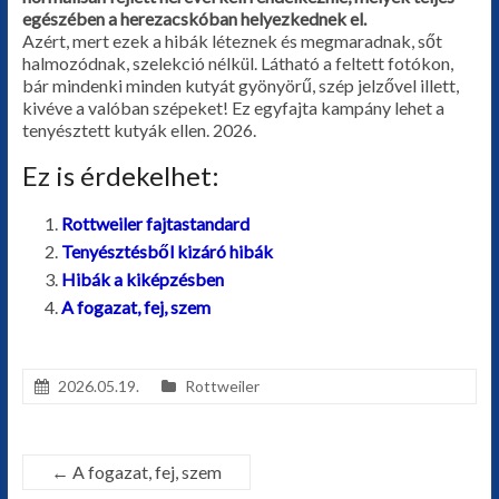
egészében a herezacskóban helyezkednek el.
Azért, mert ezek a hibák léteznek és megmaradnak, sőt
halmozódnak, szelekció nélkül. Látható a feltett fotókon,
bár mindenki minden kutyát gyönyörű, szép jelzővel illett,
kivéve a valóban szépeket! Ez egyfajta kampány lehet a
tenyésztett kutyák ellen. 2026.
Ez is érdekelhet:
Rottweiler fajtastandard
Tenyésztésből kizáró hibák
Hibák a kiképzésben
A fogazat, fej, szem
2026.05.19.
Rottweiler
←
A fogazat, fej, szem