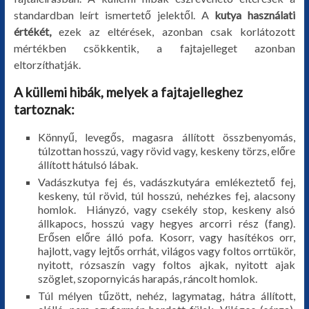
standardban leírt ismertető jelektől. A
kutya használati
egyéb
értékét,
ezek az eltérések, azonban csak korlátozott
mértékben csökkentik, a fajtajelleget azonban
eltorzíthatják.
A küllemi hibák, melyek a fajtajelleghez
tartoznak:
Könnyű, levegős, magasra állított összbenyomás,
túlzottan hosszú, vagy rövid vagy, keskeny törzs, előre
állított hátulsó lábak.
Vadászkutya fej és, vadászkutyára emlékeztető fej,
keskeny, túl rövid, túl hosszú, nehézkes fej, alacsony
homlok. Hiányzó, vagy csekély stop, keskeny alsó
állkapocs, hosszú vagy hegyes arcorri rész (fang).
Erősen előre álló pofa. Kosorr, vagy hasítékos orr,
hajlott, vagy lejtős orrhát, világos vagy foltos orrtükör,
nyitott, rózsaszín vagy foltos ajkak, nyitott ajak
szöglet, szopornyicás harapás, ráncolt homlok.
Túl mélyen tűzött, nehéz, lagymatag, hátra állított,