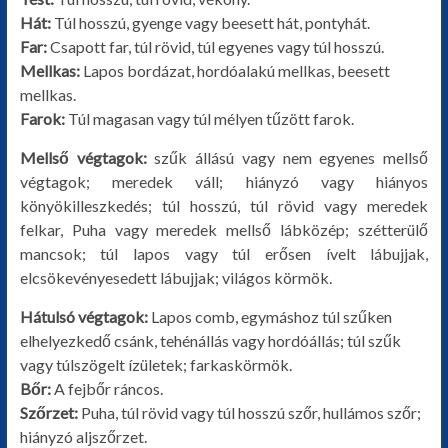
Hát:
Túl hosszú, gyenge vagy beesett hát, pontyhát.
Far:
Csapott far, túl rövid, túl egyenes vagy túl hosszú.
Mellkas:
Lapos bordázat, hordóalakú mellkas, beesett
mellkas.
Farok:
Túl magasan vagy túl mélyen tűzött farok.
Mellső végtagok:
szűk állású vagy nem egyenes mellső
végtagok; meredek váll; hiányzó vagy hiányos
könyökilleszkedés; túl hosszú, túl rövid vagy meredek
felkar, Puha vagy meredek mellső lábközép; szétterülő
mancsok; túl lapos vagy túl erősen ívelt lábujjak,
elcsökevényesedett lábujjak; világos körmök.
Hátulsó végtagok:
Lapos comb, egymáshoz túl szűken
elhelyezkedő csánk, tehénállás vagy hordóállás; túl szűk
vagy túlszögelt ízületek; farkaskörmök.
Bőr:
A fejbőr ráncos.
Szőrzet:
Puha, túl rövid vagy túl hosszú szőr, hullámos szőr;
hiányzó aljszőrzet.