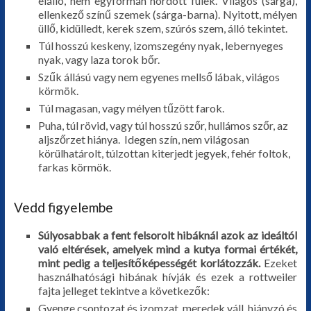
elálló, nem egyformán hordott fülek. Világos (sárga),
ellenkező színű szemek (sárga-barna). Nyitott, mélyen
üllő, kidülledt, kerek szem, szúrós szem, álló tekintet.
Túl hosszú keskeny, izomszegény nyak, lebernyeges
nyak, vagy laza torok bőr.
Szűk állású vagy nem egyenes mellső lábak, világos
körmök.
Túl magasan, vagy mélyen tűzött farok.
Puha, túl rövid, vagy túl hosszú szőr, hullámos szőr, az
aljszőrzet hiánya. Idegen szín, nem világosan
körülhatárolt, túlzottan kiterjedt jegyek, fehér foltok,
farkas körmök.
Vedd figyelembe
Súlyosabbak a fent felsorolt hibáknál azok az ideáltól
való eltérések, amelyek mind a kutya formai értékét,
mint pedig a teljesítőképességét korlátozzák.
Ezeket
használhatósági hibának hívják és ezek a rottweiler
fajta jelleget tekintve a következők:
Gyenge csontozat és izomzat, meredek váll, hiányzó és