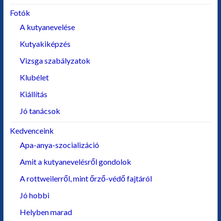
Fotók
A kutyanevelése
Kutyakiképzés
Vizsga szabályzatok
Klubélet
Kiállítás
Jó tanácsok
Kedvenceink
Apa-anya-szocializáció
Amit a kutyanevelésről gondolok
A rottweilerről, mint őrző-védő fajtáról
Jó hobbi
Helyben marad