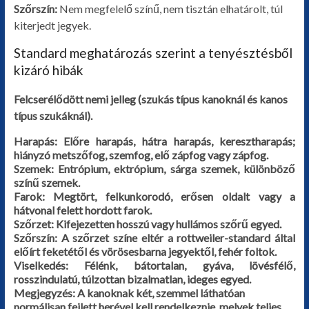
Szőrszín:
Nem megfelelő színű, nem tisztán elhatárolt, túl
kiterjedt jegyek.
Standard meghatározás szerint a tenyésztésből
kizáró hibák
Felcserélődött nemi jelleg (szukás típus kanoknál és kanos
típus szukáknál).
Harapás: Előre harapás, hátra harapás, keresztharapás;
hiányzó metszőfog, szemfog, elő zápfog vagy zápfog.
Szemek: Entrópium, ektrópium, sárga szemek, különböző
színű szemek.
Farok: Megtört, felkunkorodó, erősen oldalt vagy a
hátvonal felett hordott farok.
Szőrzet: Kifejezetten hosszú vagy hullámos szőrű egyed.
Szőrszín: A szőrzet színe eltér a rottweiler-standard által
előírt feketétől és vörösesbarna jegyektől, fehér foltok.
Viselkedés: Félénk, bátortalan, gyáva, lövésfélő,
rosszindulatú, túlzottan bizalmatlan, ideges egyed.
Megjegyzés: A kanoknak két, szemmel láthatóan
normálisan fejlett herével kell rendelkeznie, melyek teljes