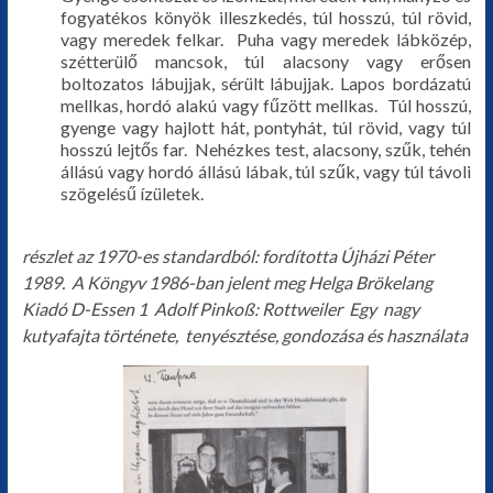
fogyatékos könyök illeszkedés, túl hosszú, túl rövid,
vagy meredek felkar. Puha vagy meredek lábközép,
szétterülő mancsok, túl alacsony vagy erősen
boltozatos lábujjak, sérült lábujjak. Lapos bordázatú
mellkas, hordó alakú vagy fűzött mellkas. Túl hosszú,
gyenge vagy hajlott hát, pontyhát, túl rövid, vagy túl
hosszú lejtős far. Nehézkes test, alacsony, szűk, tehén
állású vagy hordó állású lábak, túl szűk, vagy túl távoli
szögelésű ízületek.
részlet az 1970-es standardból: fordította Újházi Péter
1989.
A Köngyv 1986-ban jelent meg Helga Brökelang
Kiadó D-Essen 1
Adolf Pinkoß: Rottweiler
Egy
nagy
kutyafajta
története,
tenyésztése, gondozása és használata