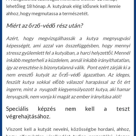
lehetőleg 18 hónap. A kutyának elég idősnek kell lennie
ahhoz, hogy megmutassa a természetét.
Miért az őrző-védő rész után?
Azért, hogy megvizsgálhassák a kutya megnyugvási
képességét, ami azzal van összefüggésben, hogy mennyi
stressz gyülemlett fel a kutyában, a harci helyzettől. Mennél
inkább megterheli a küzdelem, annál inkább irányíthatatlan,
így az eresztése is bizonytalanná válik. Pont ezért zárják ki a
nem eresztő kutyát az őrző-védő ágazatban. Az ideges,
feszült kutya sokkal előbb válaszol harapással az őt ért
ingerre, mint a nyugodt kiegyensúlyozott kutya, aki hamar
lenyugszik, nem vonja ki magát az ember irányítása alól!
Speciális képzés nem kell a teszt
végrehajtásához.
Viszont kell a kutyát nevelni, közösségbe hordani, ahhoz,