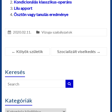
Kondicionálás klasszikus-operáns
Lilu apport
Ösztön vagy tanulás eredménye
2020.02.11.
Vizsga szabályzatok
←
Kölyök születik
Szocializált viselkedés
→
Keresés
Kategóriák
Kategóriák