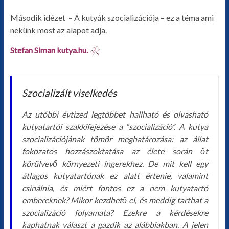
Második idézet – A kutyák szocializációja – ez a téma ami
nekünk most az alapot adja.
Stefan Siman kutya.hu.
Szocializált viselkedés
Az utóbbi évtized legtöbbet hallható és olvasható
kutyatartói szakkifejezése a “szocializáció”. A kutya
szocializációjának tömör meghatározása: az állat
fokozatos hozzászoktatása az élete során őt
körülvevő környezeti ingerekhez. De mit kell egy
átlagos kutyatartónak ez alatt értenie, valamint
csinálnia, és miért fontos ez a nem kutyatartó
embereknek? Mikor kezdhető el, és meddig tarthat a
szocializáció folyamata? Ezekre a kérdésekre
kaphatnak választ a gazdik az alábbiakban. A jelen