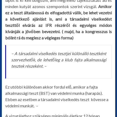
lapot is ki kell dolgozni, ami megfelelő tájékoztatást ad és
minden kutyát azonos szempontok szerint vizsgál.
Amikor
ez a teszt általánossá és elfogadottá válik, be lehet vezetni
a következő ajánlást is, ami a társadalmi viselkedést
teszttől elvárás az IFR részéről és egységes módon
kívánják a jövőben bevezetni. ( majd, ha a kongresszus is
bólint rá és meglesz a végleges forma)
– A társadalmi viselkedés tesztjei különálló tesztként
szervezhetők, de lehetőleg a klub fajta alkalmassági
tesztek részeként. –
Ez utóbbi különösen akkor fordul elő, amikor a fajta
alkalmassági teszt (BST) van védelmi munka (harapás).
Ebben az esetben a társadalmi viselkedés teszt kövesse a
védelmi munkát. –
A vizsgálathoz szükséges minimális életkor 12 hónap,