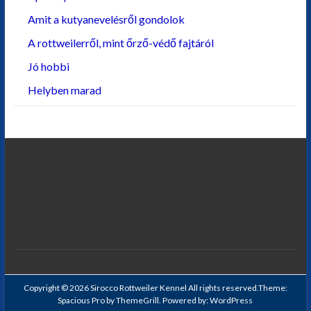
Amit a kutyanevelésről gondolok
A rottweilerről, mint őrző-védő fajtáról
Jó hobbi
Helyben marad
Copyright © 2026
Sirocco Rottweiler Kennel
All rights reserved.Theme:
Spacious Pro
by ThemeGrill. Powered by:
WordPress