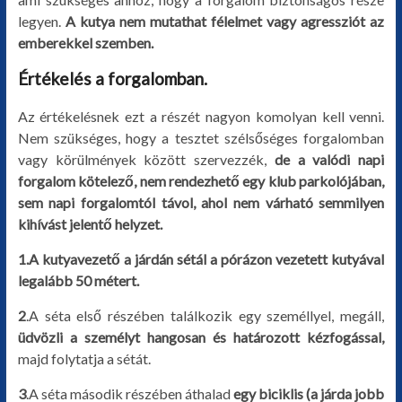
legyen.
A kutya nem mutathat félelmet vagy agressziót az
emberekkel szemben.
Értékelés a forgalomban.
Az értékelésnek ezt a részét nagyon komolyan kell venni.
Nem szükséges, hogy a tesztet szélsőséges forgalomban
vagy körülmények között szervezzék,
de a valódi napi
forgalom kötelező, nem rendezhető egy klub parkolójában,
sem napi forgalomtól távol, ahol nem várható semmilyen
kihívást jelentő helyzet.
1.A kutyavezető a járdán sétál a pórázon vezetett kutyával
legalább 50 métert.
2
.A séta első részében találkozik egy személlyel, megáll,
üdvözli a személyt hangosan és határozott kézfogással,
majd folytatja a sétát.
3
.A séta második részében áthalad
egy biciklis (a járda jobb