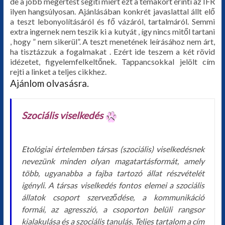
de a jobb megértést segíti miért ezt a témakört érinti az
IFR
ilyen hangsúlyosan. Ajánlásában konkrét javaslattal állt elő
a teszt lebonyolításáról és fő vázáról, tartalmáról. Semmi
extra ingernek nem teszik ki a kutyát , így nincs mitől tartani
, hogy ” nem sikerül”. A teszt menetének leírásához nem árt,
ha tisztázzuk a fogalmakat . Ezért ide teszem a két rövid
idézetet, figyelemfelkeltőnek. Tappancsokkal jelölt cím
rejti a linket a teljes cikkhez.
Ajánlom olvasásra.
Szociális viselkedés
Etológiai értelemben társas (szociális) viselkedésnek
nevezünk minden olyan magatartásformát, amely
több, ugyanabba a fajba tartozó állat részvételét
igényli. A társas viselkedés fontos elemei a szociális
állatok csoport szerveződése, a kommunikáció
formái, az agresszió, a csoporton belüli rangsor
kialakulása és a szociális tanulás. Teljes tartalom a cím