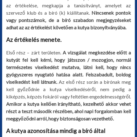
az értékelése, megkapja a tanúsítványt, amelyet az
szervező klub és a bíró (k) kiállítanak.
Nincsenek pontok
vagy pontszámok, de a bíró szabadon megjegyzéseket
adhat az az értékelést követően a kutya bizonyítványába.
Az értékelés menete.
Első rész – zárt területen.
A vizsgálat megkezdése előtt a
kutyát fel kell kérni, hogy játsszon / mozogjon, normál
természetes viselkedést mutatva, látni kell, hogy nincs
gyógyszeres nyugtató hatása alatt. Felszabadult, boldog
viselkedést kell látnunk.
Az első rész során a bírónak meg
kell győződnie a kutya viselkedéséről, nem pedig a
kiképzés, képzés fokáról vagy feltétlen engedelmességéről.
Amikor a kutya kellően irányítható, kezelhető akkor vehet
részt a teszt második részében, ahol napi forgalomban kell
meggyőződni arról, hogy biztonságosan vezethető.
A kutya azonosítása mindig a bíró által