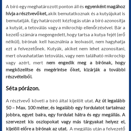
A bíró egy meghatározott ponton áll és
egyenként magához
hívja a résztvevőket,
akik bemutatkoznak és a kutyájukat is
bemutatják. Egy határozott kézfogás után a bíró azonosítja
a kutyát, a tetoválás vagy a mikrochip ellenőrzésével. Bár a
kezelő számára megengedett, hogy tartsa a kutya fejét (erő
nélkül), bírónak kell használnia a leolvasót, nem hagyhatja
ezt a felvezetőnek. Kutyák, akiket nem lehet azonosítani,
mert olvashatatlan tetoválás, vagy nem található mikrochip
vagy azért, mert
nem engedik meg a bírónak, hogy
megközelítse és megérintse őket, kizárják a további
részvételből.
Séta pórázon.
A résztvevő követi a bíró által kijelölt utat.
Az út legalább
50 – Max. 100 méter, és legalább egy fordulatot tartalmaz
jobbra, egyet balra, egy fordulat hátra és egy megállás. A
szervezet kis oszlopokat vagy más tárgyakat helyez el,
kijelöli előre a bírónak az utat.
A megállás után a felvezető