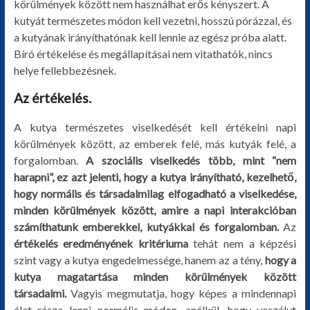
körülmények között nem használhat erős kényszert. A
kutyát természetes módon kell vezetni, hosszú pórázzal, és
a kutyának irányíthatónak kell lennie az egész próba alatt.
Bíró értékelése és megállapításai nem vitathatók, nincs
helye fellebbezésnek.
Az értékelés.
A kutya természetes viselkedését kell értékelni napi
körülmények között, az emberek felé, más kutyák felé, a
forgalomban.
A szociális viselkedés több, mint “nem
harapni”, ez azt jelenti, hogy a kutya irányítható, kezelhető,
hogy normális és társadalmilag elfogadható a viselkedése,
minden körülmények között, amire a napi interakcióban
számíthatunk emberekkel, kutyákkal és forgalomban.
Az
értékelés eredményének kritériuma
tehát nem a képzési
szint vagy a kutya engedelmessége, hanem az a tény,
hogy a
kutya magatartása minden körülmények között
társadalmi.
Vagyis megmutatja, hogy képes a mindennapi
élet része lenni normális módon, anélkül, hogy veszélyt