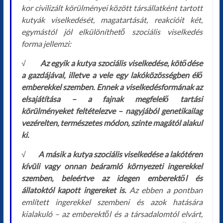
kor civilizált körülményei között társállatként tartott
kutyák viselkedését, magatartását, reakcióit két,
egymástól jól elkülöníthető szociális viselkedés
forma jellemzi:
√
Az egyik a kutya szociális viselkedése, kötődése
a gazdájával, illetve a vele egy lakóközösségben élő
emberekkel szemben. Ennek a viselkedésformának az
elsajátítása – a fajnak megfelelő tartási
körülményeket feltételezve – nagyjából genetikailag
vezérelten, természetes módon, szinte magától alakul
ki.
√
A másik a kutya szociális viselkedése a lakótéren
kívüli vagy onnan beáramló környezeti ingerekkel
szemben, beleértve az idegen emberektől és
állatoktól kapott ingereket is.
Az ebben a pontban
említett ingerekkel szembeni és azok hatására
kialakuló – az emberektől és a társadalomtól elvárt,