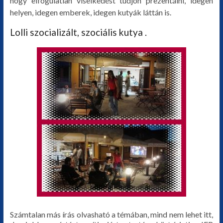
hogy elfogulatlan viselkedést tudjon prezentálni, idegen
helyen, idegen emberek, idegen kutyák láttán is.
Lolli szocializált, szociális kutya .
Számtalan más írás olvasható a témában, mind nem lehet itt,