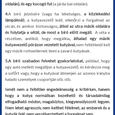
oldalán), és egy kocogó fut
(a járda bal oldalán).
4
.A bíró jelzésére (vagy ha lehetséges,
a közlekedési
lámpáknál
), a kutyavezető leáll, ellenőrzi a forgalmat az
utcán, és amikor biztonságos
, átkel az utca másik oldalára
és folytatja a sétát, de most a bíró előtt megáll.
A séta e
részében, anélkül, hogy megállna
, áthalad egy másik
kutyavezető pórázon vezetett kutyával,
nem feltétlenül kell
egy másik rottweilernek lenni a zavaró kutyának.
5.A bíró szabadon felvehet gyakorlatokat,
például, hogy
egy autó mellett megálljon a kutyavezető, és kérdezze meg
a sofőrt vagy, hogy a kutyával átmenjen az azonos irányba
haladó személyek csoportján stb. stb.
Ismét nem a feltétlen engedelmesség a kritérium, hanem
hogy a kutya normálisan kezelhető és társadalmilag
elfogadható módon, magabiztos, kiegyensúlyozott legyen.
Nem lehet agresszív, nem kelthet félelmet, az emberek és a
kutyák felé, nem veszélyeztetheti a forgalmat sem.