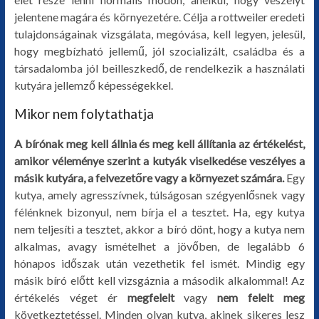
jelentene magára és környezetére. Célja a rottweiler eredeti
tulajdonságainak vizsgálata, megóvása, kell legyen, jelesül,
hogy megbízható jellemű, jól szocializált, családba és a
társadalomba jól beilleszkedő, de rendelkezik a használati
kutyára jellemző képességekkel.
Mikor nem folytathatja
A bírónak meg kell állnia és meg kell állítania az értékelést,
amikor véleménye szerint a kutyák viselkedése veszélyes a
másik kutyára, a felvezetőre vagy a környezet számára.
Egy
kutya, amely agresszívnek, túlságosan szégyenlősnek vagy
félénknek bizonyul, nem bírja el a tesztet. Ha, egy kutya
nem teljesíti a tesztet, akkor a bíró dönt, hogy a kutya nem
alkalmas, avagy ismételhet a jövőben, de legalább 6
hónapos időszak után vezethetik fel ismét. Mindig egy
másik bíró előtt kell vizsgáznia a második alkalommal! Az
értékelés véget ér
megfelelt
vagy
nem felelt meg
következtetéssel. Minden olyan kutya, akinek sikeres lesz