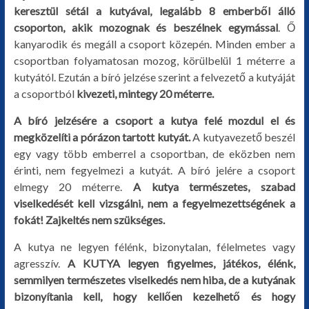
keresztül sétál a kutyával, legalább 8 emberből álló
csoporton, akik mozognak és beszélnek egymással
. Ő
kanyarodik és megáll a csoport közepén. Minden ember a
csoportban folyamatosan mozog, körülbelül 1 méterre a
kutyától. Ezután a bíró jelzése szerint a felvezető a kutyáját
a csoportból
kivezeti, mintegy 20 méterre.
A bíró jelzésére a csoport a kutya felé mozdul el és
megközelíti a pórázon tartott kutyát.
A kutyavezető beszél
egy vagy több emberrel a csoportban, de eközben nem
érinti, nem fegyelmezi a kutyát. A bíró jelére a csoport
elmegy 20 méterre.
A kutya természetes, szabad
viselkedését kell vizsgálni, nem a fegyelmezettségének a
fokát! Zajkeltés nem szükséges.
A kutya ne legyen félénk, bizonytalan, félelmetes vagy
agresszív.
A KUTYA legyen figyelmes, játékos, élénk,
semmilyen természetes viselkedés nem hiba, de a kutyának
bizonyítania kell, hogy kellően kezelhető és hogy