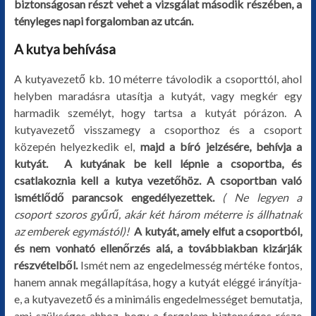
biztonságosan részt vehet a vizsgálat második részében, a
tényleges napi forgalomban az utcán.
A kutya behívása
A kutyavezető kb. 10 méterre távolodik a csoporttól, ahol
helyben maradásra utasítja a kutyát, vagy megkér egy
harmadik személyt, hogy tartsa a kutyát pórázon. A
kutyavezető visszamegy a csoporthoz és a csoport
közepén helyezkedik el,
majd a bíró jelzésére, behívja a
kutyát.
A kutyának be kell lépnie a csoportba, és
csatlakoznia kell a kutya vezetőhöz. A csoportban való
ismétlődő parancsok engedélyezettek.
( Ne legyen a
csoport szoros gyűrű, akár két három méterre is állhatnak
az emberek egymástól)!
A kutyát, amely elfut a csoportból,
és nem vonható ellenőrzés alá, a továbbiakban kizárják
részvételből.
Ismét nem az engedelmesség mértéke fontos,
hanem annak megállapítása, hogy a kutyát eléggé irányítja-
e, a kutyavezető és a minimális engedelmességet bemutatja,
ami szükséges ahhoz, hogy a forgalom biztonságos része