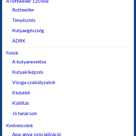
A rottweiler 120 éve
Rottweiler
Tenyésztés
Kutyaegészség
ADRK
Fotók
A kutyanevelése
Kutyakiképzés
Vizsga szabályzatok
Klubélet
Kiállítás
Jó tanácsok
Kedvenceink
Apa-anya-szocializáció