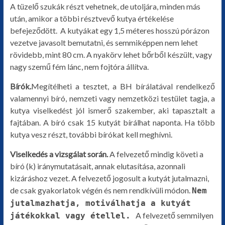
A tüzelő szukák részt vehetnek, de utoljára, minden más
után, amikor a többi résztvevő kutya értékelése
befejeződött. A kutyákat egy 1,5 méteres hosszú pórázon
vezetve javasolt bemutatni, és semmiképpen nem lehet
rövidebb, mint 80 cm. A nyakörv lehet bőrből készült, vagy
nagy szemű fém lánc, nem fojtóra állítva.
Bírók.
Megítélheti a tesztet, a BH bírálatával rendelkező
valamennyi bíró, nemzeti vagy nemzetközi testület tagja, a
kutya viselkedést jól ismerő szakember, aki tapasztalt a
fajtában. A bíró csak 15 kutyát bírálhat naponta. Ha több
kutya vesz részt, további bírókat kell meghívni.
Viselkedés a vizsgálat során.
A felvezető mindig követi a
bíró (k) iránymutatásait, annak elutasítása, azonnali
kizáráshoz vezet. A felvezető jogosult a kutyát jutalmazni,
de csak gyakorlatok végén és nem rendkívüli módon.
Nem
jutalmazhatja, motiválhatja a kutyát
A felvezető semmilyen
játékokkal vagy étellel.