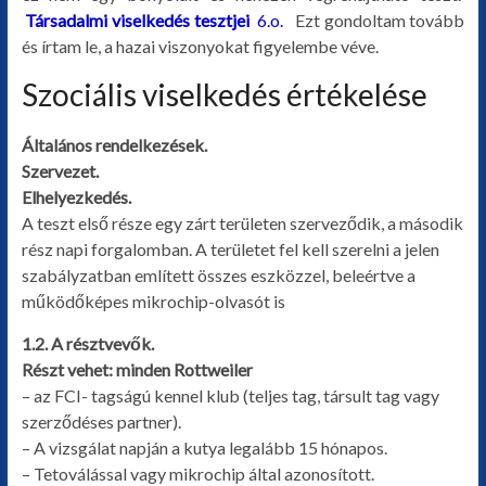
Társadalmi viselkedés tesztjei
6.o.
Ezt gondoltam tovább
egyéb
és írtam le, a hazai viszonyokat figyelembe véve.
Szociális viselkedés értékelése
Általános rendelkezések.
Szervezet.
Elhelyezkedés.
A teszt első része egy zárt területen szerveződik, a második
rész napi forgalomban. A területet fel kell szerelni a jelen
szabályzatban említett összes eszközzel, beleértve a
működőképes mikrochip-olvasót is
1.2. A résztvevők.
Részt vehet: minden Rottweiler
– az FCI- tagságú kennel klub (teljes tag, társult tag vagy
szerződéses partner).
– A vizsgálat napján a kutya legalább 15 hónapos.
– Tetoválással vagy mikrochip által azonosított.